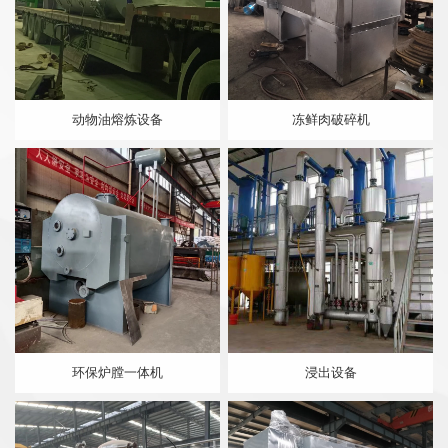
动物油熔炼设备
冻鲜肉破碎机
环保炉膛一体机
浸出设备