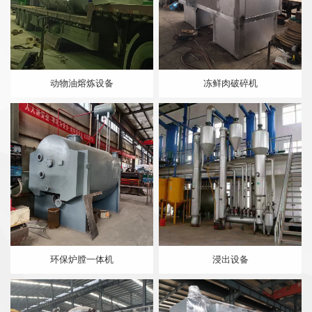
动物油熔炼设备
冻鲜肉破碎机
环保炉膛一体机
浸出设备