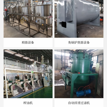
精炼设备
免锅炉熬炼设备
榨油机
自动排渣过滤机