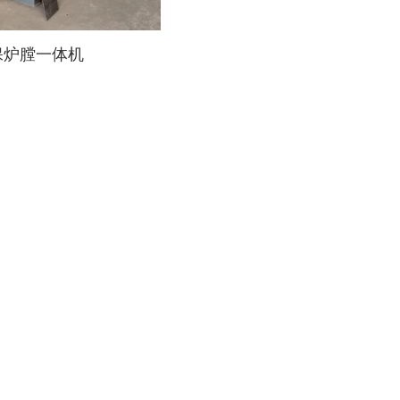
保炉膛一体机