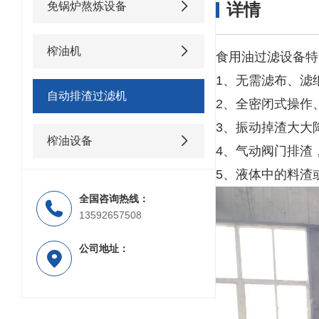
免锅炉熬炼设备
详情
榨油机
食用油过滤设备特
1、无需滤布、滤
自动排渣过滤机
2、全密闭式操作
3、振动掉渣大大
榨油设备
4、
气动阀门
排渣
5、液体中的料渣
全国咨询热线：
13592657508
公司地址：