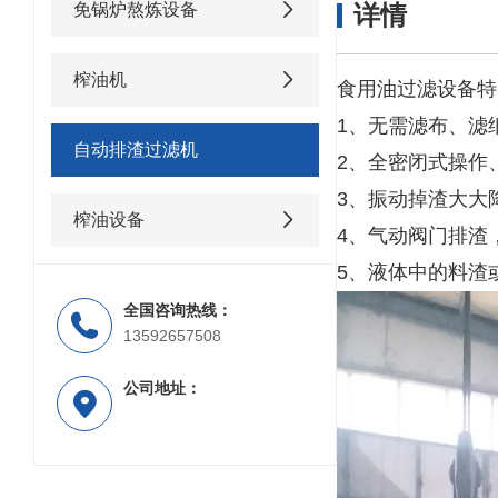
免锅炉熬炼设备
详情
榨油机
食用油过滤设备特
1、无需滤布、滤
自动排渣过滤机
2、全密闭式操作
3、振动掉渣大大
榨油设备
4、
气动阀门
排渣
5、液体中的料渣
全国咨询热线：
13592657508
公司地址：